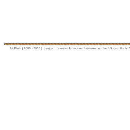
Mr.Plysh
| 2000 - 2005 |
| enjoy | :: created for modern browsers, not for fc*k crap like ie 5.