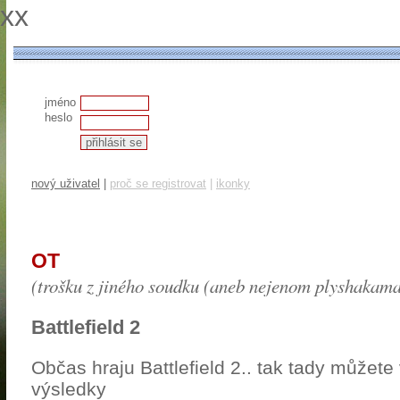
xx
jméno
heslo
nový uživatel
|
proč se registrovat
|
ikonky
OT
(trošku z jiného soudku (aneb nejenom plyshakama 
Battlefield 2
Občas hraju Battlefield 2.. tak tady můžete
výsledky