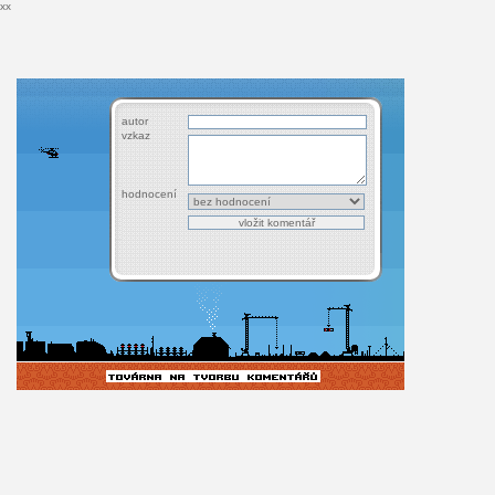
xx
autor
vzkaz
hodnocení