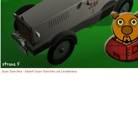
Juan Sanchez - báseň Juan Sanchez od Leviathana