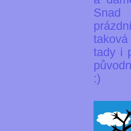
Snad 
prázdn
taková
tady i 
původn
:)