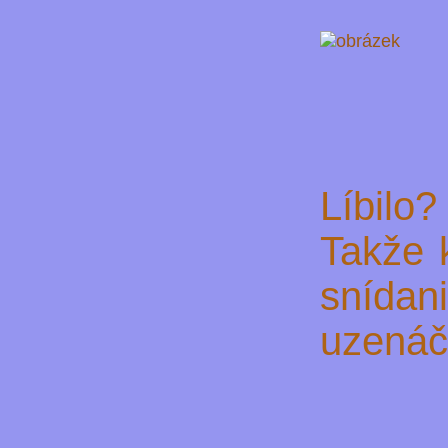
Líbilo?
Takže k
snída
uzenáč