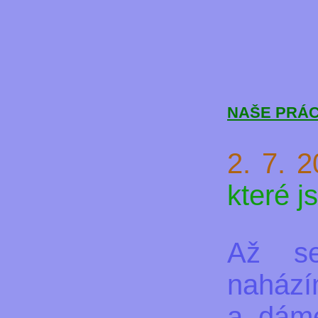
NAŠE PRÁ
2. 7. 
které j
Až s
nahází
a dáme