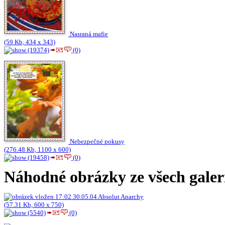
Nasraná mafie
(59 Kb, 434 x 343)
(19374)
(0)
Nebezpečné pokusy
(276.48 Kb, 1100 x 600)
(19458)
(0)
Náhodné obrázky ze všech galer
Absolut Anarchy
(57.31 Kb, 600 x 750)
(5540)
(0)