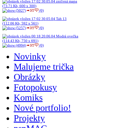
zničená mapa
(73.71 Kb, 600 x 300)
(5027)
(0)
Tah 13
(112.06 Kb, 592 x 561)
(5257)
(0)
Modrá ovečka
(114.43 Kb, 750 x 691)
(4994)
(0)
Novinky
Malujeme trička
Obrázky
Fotopokusy
Komiks
Nové portfolio!
Projekty