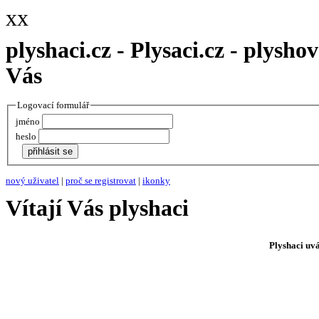
xx
plyshaci.cz - Plysaci.cz - plysh
Vás
Logovací formulář
jméno
heslo
nový uživatel
|
proč se registrovat
|
ikonky
Vítají Vás plyshaci
Plyshaci uvá